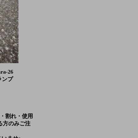
ra-26
ランプ
・割れ・使用
る方のみご注