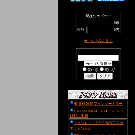
現在のカゴの中
0点
合計
0円
カゴの中身を見る
商品検索
安い順
高い順
汎用 砲弾型 フェンダーミラー
HAYASHI RACING CR 9.5J-15
114.3 4H-19
フェアレディZ S30 240ZG リア
ゲートハッチ