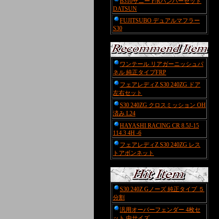
B310サニー F/Rバンパーセット
DATSUN
FUJITSUBO デュアルマフラー
S30
ワンテール リアガーニッシュパ
ネル 純正タイプFRP
フェアレディZ S30 240ZG ドア
左右セット
S30 240ZG クロスミッション OH
済み L24
HAYASHI RACING CR 8.5J-15
114.3 4H -6
フェアレディZ S30 240ZG レス
トアボンネット
S30 240Z Gノーズ 純正タイプ ５
分割
汎用オーバーフェンダー 4枚セ
ット 中サイズ