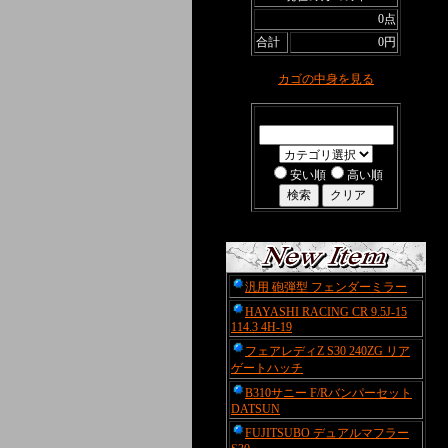
0点
合計
0円
カゴの中身を見る
商品検索
安い順
高い順
汎用 砲弾型 フェンダーミラー
HAYASHI RACING CR 9.5J-15
114.3 4H-19
フェアレディZ S30 240ZG リア
ゲートハッチ
B310サニー F/Rバンパーセット
DATSUN
FUJITSUBO デュアルマフラー