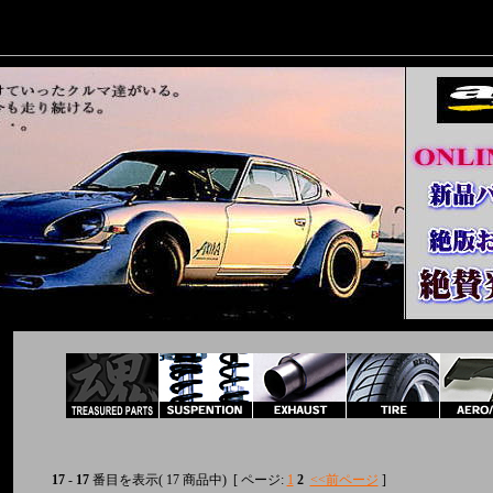
17
-
17
番目を表示( 17 商品中) [ ページ:
1
2
<<前ページ
]