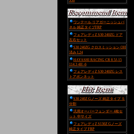
S30
ワンテール リアガーニッシュパ
ネル 純正タイプFRP
フェアレディZ S30 240ZG ドア
左右セット
S30 240ZG クロスミッション OH
済み L24
HAYASHI RACING CR 8.5J-15
114.3 4H -6
フェアレディZ S30 240ZG レス
トアボンネット
S30 240Z Gノーズ 純正タイプ ５
分割
汎用オーバーフェンダー 4枚セ
ット 中サイズ
フェアレディZ S130Z Gノーズ
純正タイプ FRP