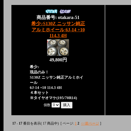
商品番号: otakara-51
希少♪S130Z ニッサン純正
アルミホイール 6J-14 +10
114.3 4H
49,800円
希少♪
現品のみ！
S130Z ニッサン純正アルミホイ
ール
6J-14 +10 114.3 4H
４本セット
※タイヤオマケ(195/70R14)
個数
17
-
17
番目を表示( 17 商品中) [ ページ:
1
2
<<前ページ
]